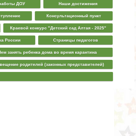
работы ДОУ
Наши достижения
ступление
Консультационный пункт
Краевой конкурс "Детский сад Алтая - 2025"
ка России
Страницы педагогов
Чем занять ребенка дома во время карантина
вещение родителей (законных представителей)