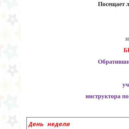
Посещает л
н
Б
Обратившис
уч
инструктора по
День недели