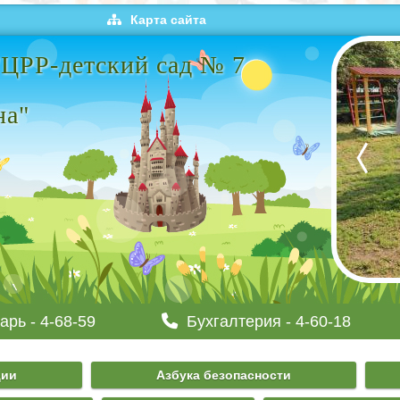
Карта сайта
РР-детский сад № 7
на"
арь - 4-68-59
Бухгалтерия - 4-60-18
ции
Азбука безопасности