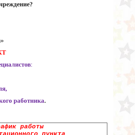
учреждение?
а»
КТ
ециалистов
:
ля,
ского работника
.
рафик работы
тационного пункта